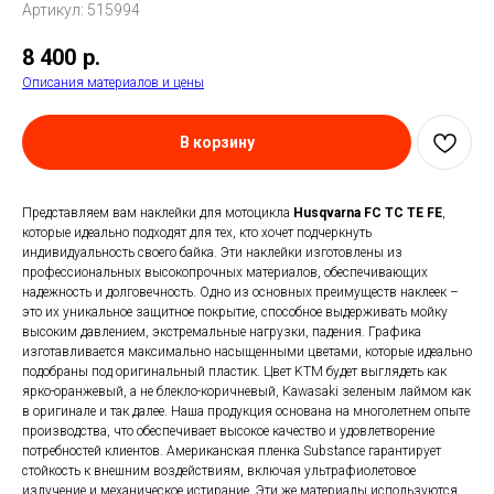
Артикул:
515994
8 400
р.
Описания материалов и цены
В корзину
Представляем вам наклейки для мотоцикла
Husqvarna FC TC TE FE
,
которые идеально подходят для тех, кто хочет подчеркнуть
индивидуальность своего байка. Эти наклейки изготовлены из
профессиональных высокопрочных материалов, обеспечивающих
надежность и долговечность. Одно из основных преимуществ наклеек –
это их уникальное защитное покрытие, способное выдерживать мойку
высоким давлением, экстремальные нагрузки, падения. Графика
изготавливается максимально насыщенными цветами, которые идеально
подобраны под оригинальный пластик. Цвет KTM будет выглядеть как
ярко-оранжевый, а не блекло-коричневый, Kawasaki зеленым лаймом как
в оригинале и так далее. Наша продукция основана на многолетнем опыте
производства, что обеспечивает высокое качество и удовлетворение
потребностей клиентов. Американская пленка Substance гарантирует
стойкость к внешним воздействиям, включая ультрафиолетовое
излучение и механическое истирание. Эти же материалы используются