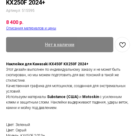
KX250F 2024+
Артикул:
515595
8 400
р.
Описания материалов и цены
Нет в наличии
Наклейки для Kawasaki KX450F KX250F 2024+
Этот дизайн выполнен по индивидуальному заказу и не может быть
скопирован, но мы можем подготовить для вас похожий в такой же
стилистике.
Качественная графика для мотоциклов, созданная для экстремальных
условий.
Используем материалы
Substance (США)
и
Motoskin
с усиленным
клеем и защитным слоем. Наклейки выдерживают падения, удары веток,
камни и мойку под давлением.
Цвет: Зеленый
Цвет: Серый
Модель: KX450F 2023+