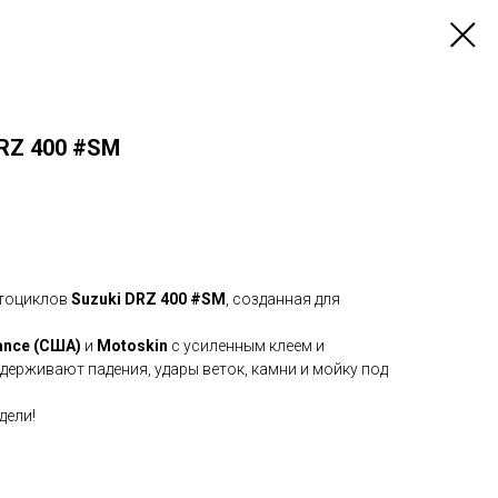
RZ 400 #SM
отоциклов
Suzuki DRZ 400 #SM
, созданная для
ance (США)
и
Motoskin
с усиленным клеем и
ерживают падения, удары веток, камни и мойку под
дели!