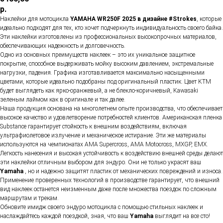
р.
Наклейки для мотоцикла
YAMAHA WR250F 2025 в дизайне #Strokes
, которые
идеально подходят для тех, кто хочет подчеркнуть индивидуальность своего байка.
Эти наклейки изготовлены из профессиональных высокопрочных материалов,
обеспечивающих надежность и долговечность.
Одно из основных преимуществ наклеек – это их уникальное защитное
покрытие, способное выдерживать мойку высоким давлением, экстремальные
нагрузки, падения. Графика изготавливается максимально насыщенными
цветами, которые идеально подобраны под оригинальный пластик. Цвет KTM
будет выглядеть как ярко-оранжевый, а не блекло-коричневый, Kawasaki
зеленым лаймом как в оригинале и так далее.
Наша продукция основана на многолетнем опыте производства, что обеспечивает
высокое качество и удовлетворение потребностей клиентов. Американская пленка
Substance гарантирует стойкость к внешним воздействиям, включая
ультрафиолетовое излучение и механическое истирание. Эти же материалы
используются на чемпионатах AMA Supercross, AMA Motocross, MXGP, EMX.
Легкость нанесения и высокая устойчивость к воздействию внешней среды делают
эти наклейки отличным выбором для эндуро. Они не только украсят ваш
Yamaha
, но и надежно защитят пластик от механических повреждений и износа.
Применение проверенных технологий в производстве гарантирует, что внешний
вид наклеек останется неизменным даже после множества поездок по сложным
маршрутам и трекам.
Обновите имидж своего эндуро мотоцикла с помощью стильных наклеек и
наслаждайтесь каждой поездкой, зная, что ваш
Yamaha
выглядит на все сто!