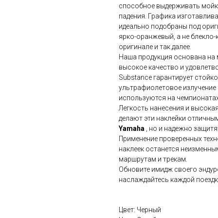
способное выдерживать мойку
падения. Графика изготавлив
идеально подобраны под ориги
ярко-оранжевый, а не блекло-
оригинале и так далее.
Наша продукция основана на 
высокое качество и удовлетв
Substance гарантирует стойк
ультрафиолетовое излучение 
используются на чемпионатах
Легкость нанесения и высока
делают эти наклейки отличным
Yamaha
, но и надежно защит
Применение проверенных техно
наклеек останется неизменны
маршрутам и трекам.
Обновите имидж своего эндур
наслаждайтесь каждой поездк
Цвет: Черный