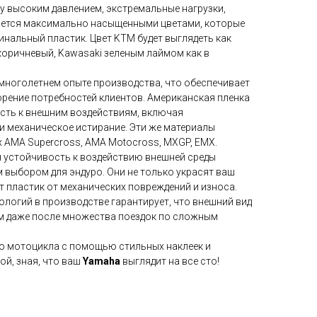
 высоким давлением, экстремальные нагрузки,
ается максимально насыщенными цветами, которые
нальный пластик. Цвет KTM будет выглядеть как
коричневый, Kawasaki зеленым лаймом как в
многолетнем опыте производства, что обеспечивает
орение потребностей клиентов. Американская пленка
ость к внешним воздействиям, включая
и механическое истирание. Эти же материалы
 AMA Supercross, AMA Motocross, MXGP, EMX.
я устойчивость к воздействию внешней среды
 выбором для эндуро. Они не только украсят ваш
ят пластик от механических повреждений и износа.
логий в производстве гарантирует, что внешний вид
м даже после множества поездок по сложным
о мотоцикла с помощью стильных наклеек и
ой, зная, что ваш
Yamaha
выглядит на все сто!